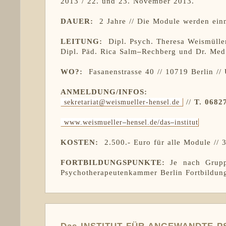
2013 / 22. und 23. November 2013.
DAUER:
2 Jahre // Die Module werden ein
LEITUNG:
Dipl. Psych. Theresa Weismülle
Dipl. Päd. Rica Salm
–
Rechberg und Dr. Med
WO?:
Fasanenstrasse 40 // 10719 Berlin //
ANMELDUNG/INFOS:
//
T. 0682
sekretariat@weismueller-hensel.de
www.weismueller
–
hensel.de/das
–
institut
KOSTEN:
2.500.- Euro für alle Module //
FORTBILDUNGSPUNKTE:
Je nach Grup
Psychotherapeutenkammer Berlin Fortbildung