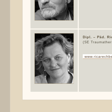
Dipl. – Päd. R
(SE Traumather
www.ricarechb